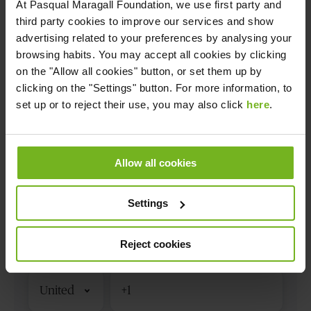
Descarrega't la guia gratis
At
Pasqual Maragall Foundation
, we use first party and
third party cookies to improve our services and show
advertising related to your preferences by analysing your
browsing habits. You may accept all cookies by clicking
on the "Allow all cookies" button, or set them up by
clicking on the "Settings" button. For more information, to
set up or to reject their use, you may also click
here
.
Allow all cookies
Settings
Reject cookies
Código
de