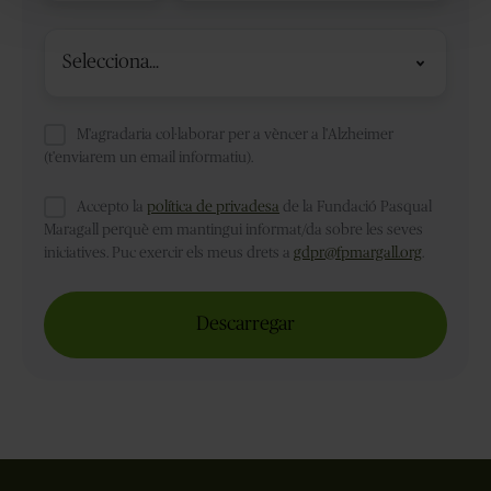
país
Quina
és
la
teva
M'agradaria col·laborar per a vèncer a l'Alzheimer
(t'enviarem un email informatiu).
relació
amb
Accepto la
política de privadesa
de la Fundació Pasqual
l'Alzheimer?
Maragall perquè em mantingui informat/da sobre les seves
iniciatives. Puc exercir els meus drets a
gdpr@fpmargall.org
.
*