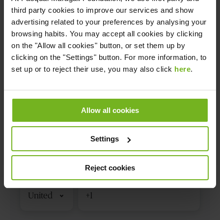
third party cookies to improve our services and show
advertising related to your preferences by analysing your
browsing habits. You may accept all cookies by clicking
on the "Allow all cookies" button, or set them up by
clicking on the "Settings" button. For more information, to
set up or to reject their use, you may also click
here
.
Allow all cookies
Settings
Reject cookies
Código
de
país