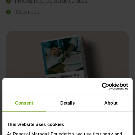
Procediment judicial de curatela.
Testament.
Consent
Details
About
This website uses cookies
Descarrega't la guia gratis
At
Pasqual Maragall Foundation
, we use first party and