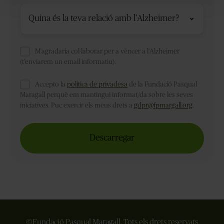
Relació
amb
la
malaltia
*
M'agradaria col·laborar per a vèncer a l'Alzheimer
(t'enviarem un email informatiu).
Accepto la
política de privadesa
de la Fundació Pasqual
Maragall perquè em mantingui informat/da sobre les seves
iniciatives. Puc exercir els meus drets a
gdpr@fpmargall.org
.
©Fundació Pasqual Maragall.
Tots els drets reservats