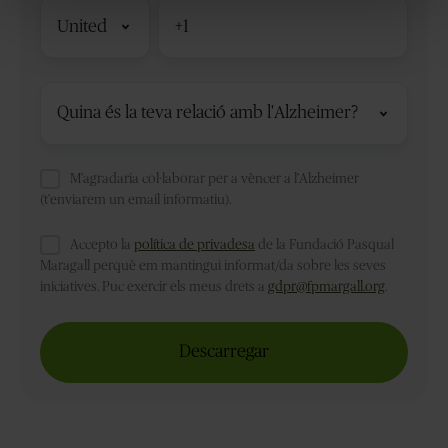
Código
de
país
Relació
amb
la
malaltia
*
M'agradaria col·laborar per a vèncer a l'Alzheimer
(t'enviarem un email informatiu).
Accepto la
política de privadesa
de la Fundació Pasqual
Maragall perquè em mantingui informat/da sobre les seves
iniciatives. Puc exercir els meus drets a
gdpr@fpmargall.org
.