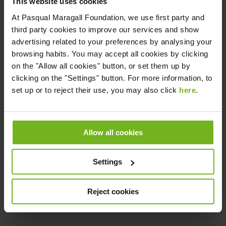
This website uses cookies
At
Pasqual Maragall Foundation
, we use first party and
Descarrega't la guia gratis
third party cookies to improve our services and show
advertising related to your preferences by analysing your
browsing habits. You may accept all cookies by clicking
on the "Allow all cookies" button, or set them up by
clicking on the "Settings" button. For more information, to
set up or to reject their use, you may also click
here
.
Allow all cookies
Settings
Reject cookies