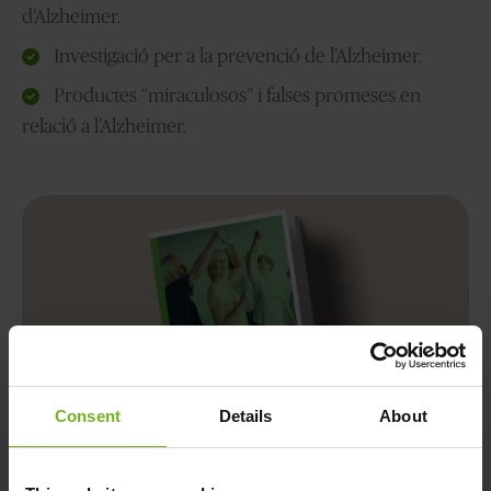
d’Alzheimer.
Investigació per a la prevenció de l’Alzheimer.
Productes “miraculosos” i falses promeses en
relació a l’Alzheimer.
Consent
Details
About