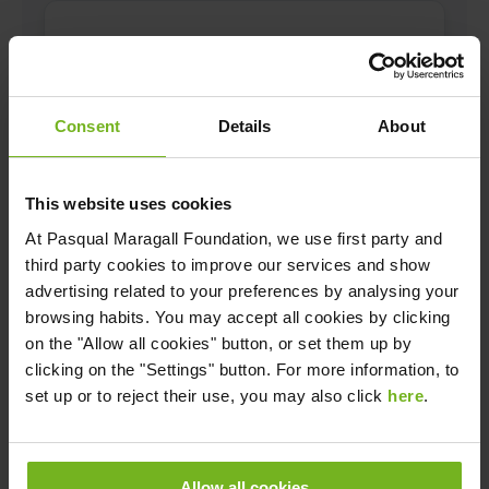
Primer Cognom
*
Consent
Details
About
This website uses cookies
At
Pasqual Maragall Foundation
, we use first party and
Segon Cognom
third party cookies to improve our services and show
advertising related to your preferences by analysing your
browsing habits. You may accept all cookies by clicking
on the "Allow all cookies" button, or set them up by
clicking on the "Settings" button. For more information, to
Email
*
set up or to reject their use, you may also click
here
.
Allow all cookies