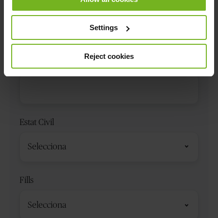
Telèfon
*
Código
Settings
de
país
Reject cookies
Codi postal
Estat Civil
Fills