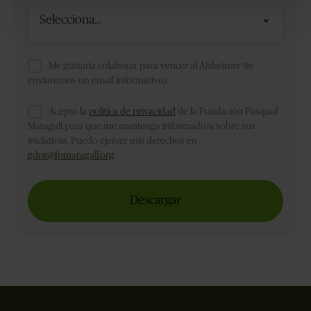
¿Cuál
es
tu
relación
Me gustaría colaborar para vencer al Alzheimer (te
enviaremos un email informativo).
con
el
Acepto la
política de privacidad
de la Fundación Pasqual
Alzheimer?
Maragall para que me mantenga informado/a sobre sus
iniciativas. Puedo ejercer mis derechos en
*
gdpr@fpmaragall.org
.