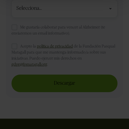
¿Cuál
es
tu
relación
Me gustaría colaborar para vencer al Alzheimer (te
enviaremos un email informativo).
con
el
Acepto la
política de privacidad
de la Fundación Pasqual
Alzheimer?
Maragall para que me mantenga informado/a sobre sus
iniciativas. Puedo ejercer mis derechos en
*
gdpr@fpmaragall.org
.