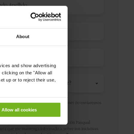
About
rvices and show advertising
clicking on the "Allow all
n
t up or to reject their use,
edad
*
ustaría colaborar para vencer al Alzheimer (te enviaremos
nformativo).
Allow all cookies
to la
política de privacidad
de la Fundación Pasqual
para que me mantenga informado/a sobre sus iniciativas.