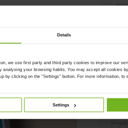
mer?
Details
a.
ada.
Código
de
r.
ion
, we use first party and third party cookies to improve our se
país
y analysing your browsing habits. You may accept all cookies by 
Relació
p by clicking on the "Settings" button. For more information, to se
con
la
enferm
Me g
un email i
Settings
Acep
Maragall 