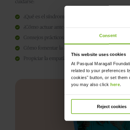
cuidarse:
¿Qué es el síndrome de sobrecarga?
¿Cómo actuar ante las diferentes fases del Alzhei
Consent
Consejos prácticos para las actividades del día a dí
Cómo fomentar la autonomía de la persona afect
This website uses cookies
Propiciar la empatía con la persona con Alzheime
At
Pasqual Maragall Foundat
related to your preferences b
cookies" button, or set them u
you may also click
here
.
Reject cookies