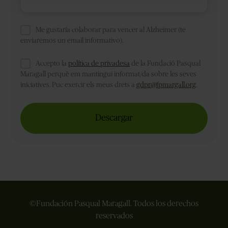
con
la
enfermedad
*
Me gustaría colaborar para vencer al Alzheimer (te
enviaremos un email informativo).
Accepto la
política de privadesa
de la Fundació Pasqual
Maragall perquè em mantingui informat/da sobre les seves
iniciatives. Puc exercir els meus drets a
gdpr@fpmargall.org
.
©Fundación Pasqual Maragall. Todos los derechos
reservados