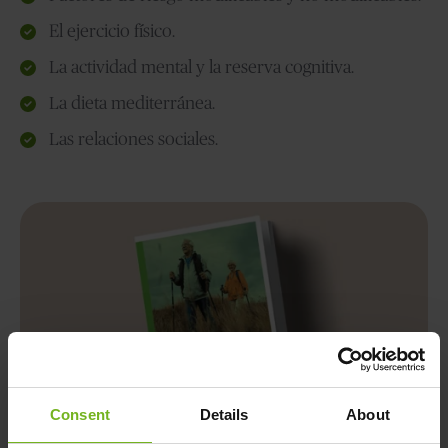
El ejercicio físico.
La actividad mental y la reserva cognitiva.
La dieta mediterránea.
Las relaciones sociales.
Consent
Details
About