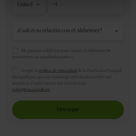
de
país
Relación
con
la
enfermedad
*
Me gustaría colaborar para vencer al Alzheimer (te
enviaremos un email informativo).
Acepto la
política de privacidad
de la Fundación Pasqual
Maragall para que me mantenga informado/a sobre sus
iniciativas. Puedo ejercer mis derechos en
gdpr@fpmaragall.org
.