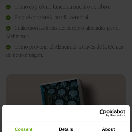
Cómo es y cómo funciona nuestro cerebro.
En qué consiste la atrofia cerebral.
Cuáles son las áreas del cerebro afectadas por el
Alzheimer.
Cómo prevenir el Alzheimer a través de la técnica
de neuroimagen.
Consent
Details
About