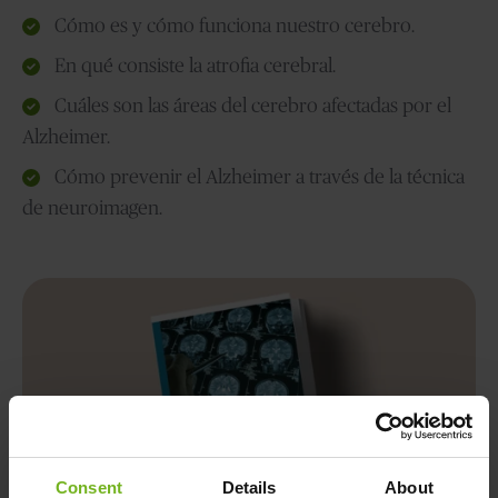
Cómo es y cómo funciona nuestro cerebro.
En qué consiste la atrofia cerebral.
Cuáles son las áreas del cerebro afectadas por el
Alzheimer.
Cómo prevenir el Alzheimer a través de la técnica
de neuroimagen.
Consent
Details
About