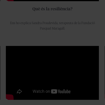
Què és la resiliència?
Ens ho explica Sandra Poudevida, terapeuta de la Fundació
Pasqual Maragall.