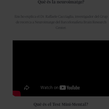
Què és la neuroimatge?
Ens ho explica el Dr. Raffaele Cacciaglia, investigador del Grup
de recerca a Neuroimatge del Barcelonaßeta Brain Research
Center.
Què és el Test Mini-Mental?