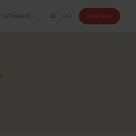
La Fundació
CA
r