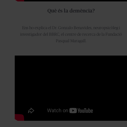
Què és la demència?
Ens ho explica el Dr. Gonzalo Benavides, neuropsicòleg i
investigador del BBRC, el centre de recerca de la Fundació
Pasqual Maragall.