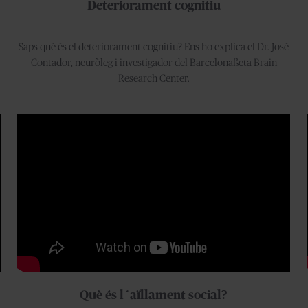
Deteriorament cognitiu
Saps què és el deteriorament cognitiu?⁣ Ens ho explica el Dr. José
Contador, neuròleg i investigador del Barcelonaßeta Brain
Research Center.
Què és l´aïllament social?