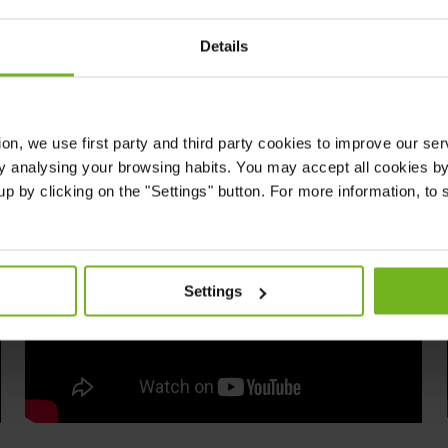
Què és un biomarcador?
Details
Què és un biomarcador i per què és important a la recerca de
l'Alzheimer? Ens ho explica Federica Anastasi, investigadora del
Grup de Biomarcadors en Fluids i Neurologia Traslacional del
ion
, we use first party and third party cookies to improve our se
BBRC.⁣
y analysing your browsing habits. You may accept all cookies by 
p by clicking on the "Settings" button. For more information, to se
Settings