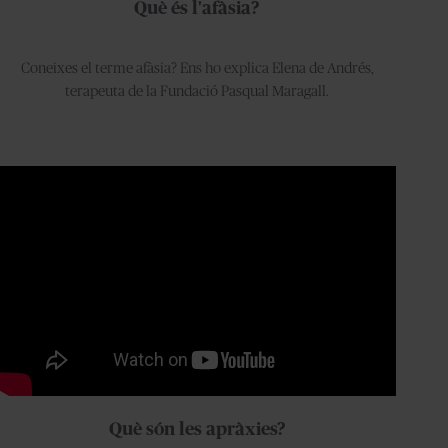
Què és l'afàsia?
Coneixes el terme afàsia? Ens ho explica Elena de Andrés,
terapeuta de la Fundació Pasqual Maragall.
Què són les apràxies?