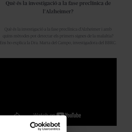
Què és la investigació a la fase preclínica de
l'Alzheimer?
Què és la investigació a la fase preclínica d'Alzheimer i amb
quins mètodes pot detectar els primers signes de la malaltia?
Ens ho explica la Dra. Marta del Campo, investigadora del BBRC.