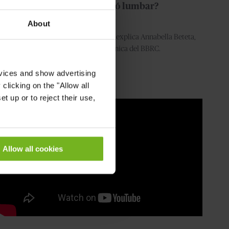
Què és una punció lumbar?
About
Què és una punció lumbar? Ens ho explica Annabella Beteta,
metgessa de recerca clínica del BBRC.
rvices and show advertising
clicking on the "Allow all
t up or to reject their use,
Allow all cookies