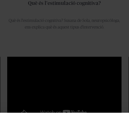
Què és l'estimulació cognitiva?
Què és l'estimulació cognitiva? Susana de Sola, neuropsicòloga,
ens explica què és aquest tipus d'intervenció.⁣