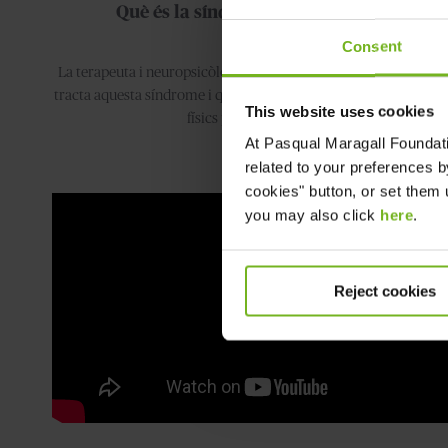
Què és la síndrome de cuidador?
Consent
La terapeuta i neuropsicòloga Glòria Mas ens explica de què es
tracta aquesta síndrome i quines seqüeles o efectes psicològics i
This website uses cookies
físics pot comportar.
At
Pasqual Maragall Foundat
related to your preferences b
cookies" button, or set them u
you may also click
here
.
Reject cookies