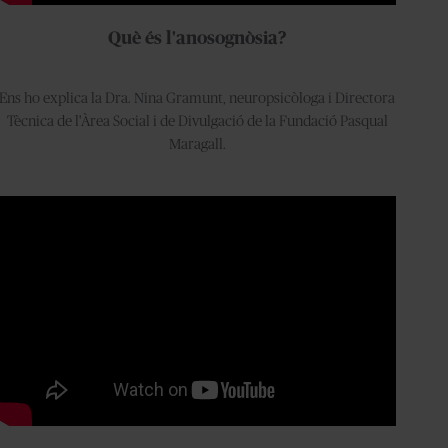
Què és l'anosognòsia?
Ens ho explica la Dra. Nina Gramunt, neuropsicòloga i Directora
Tècnica de l'Àrea Social i de Divulgació de la Fundació Pasqual
Maragall.