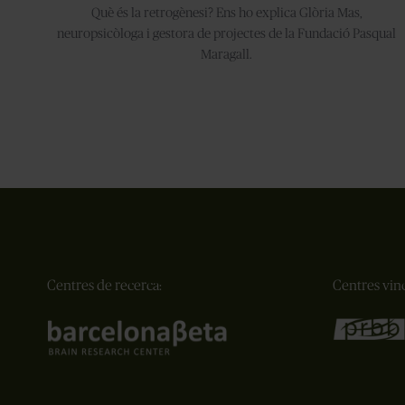
Què és la retrogènesi? Ens ho explica Glòria Mas,
neuropsicòloga i gestora de projectes de la Fundació Pasqual
Maragall.⁣
Centres de recerca:
Centres vinc