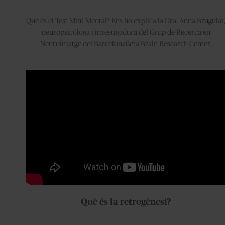
Què és el Test Mini-Mental? Ens ho explica la Dra. Anna Brugulat
neuropsicòloga i investigadora del Grup de Recerca en
Neuroimatge del Barcelonaßeta Brain Research Center.
Què és la retrogènesi?