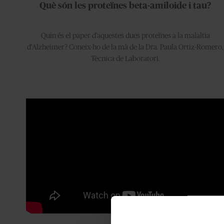
Què són les proteïnes beta-amiloide i tau?
Quin és el paper d'aquestes dues proteïnes a la malaltia
d'Alzheimer? Coneix-ho de la mà de la Dra. Paula Ortiz-Romero,
Tècnica de Laboratori.